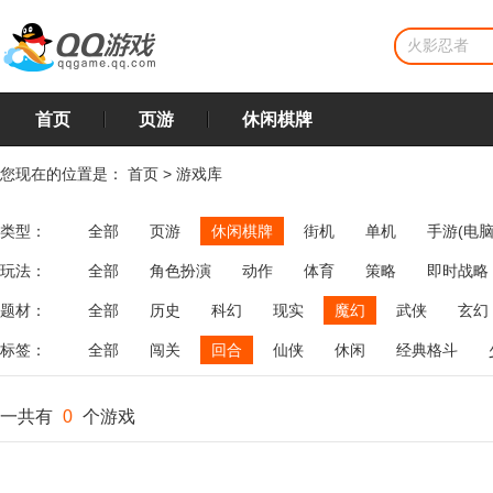
首页
页游
休闲棋牌
您现在的位置是：
首页
>
游戏库
类型：
全部
页游
休闲棋牌
街机
单机
手游(电脑
玩法：
全部
角色扮演
动作
体育
策略
即时战略
飞行
恋爱
第三人称射击
棋类
牌类
麻将
题材：
全部
历史
科幻
现实
魔幻
武侠
玄幻
标签：
全部
闯关
回合
仙侠
休闲
经典格斗
一共有
0
个游戏