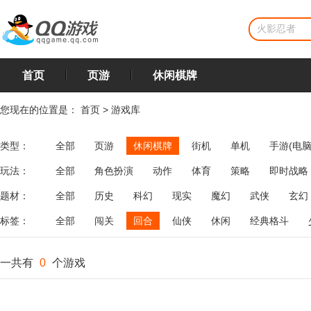
首页
页游
休闲棋牌
您现在的位置是：
首页
>
游戏库
类型：
全部
页游
休闲棋牌
街机
单机
手游(电脑
玩法：
全部
角色扮演
动作
体育
策略
即时战略
飞行
恋爱
第三人称射击
棋类
牌类
麻将
题材：
全部
历史
科幻
现实
魔幻
武侠
玄幻
标签：
全部
闯关
回合
仙侠
休闲
经典格斗
一共有
0
个游戏