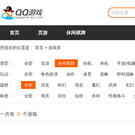
首页
页游
休闲棋牌
您现在的位置是：
首页
>
游戏库
类型：
全部
页游
休闲棋牌
街机
单机
手游(电脑
玩法：
全部
角色扮演
动作
体育
策略
即时战略
飞行
恋爱
第三人称射击
棋类
牌类
麻将
题材：
全部
历史
科幻
现实
魔幻
武侠
玄幻
标签：
全部
闯关
回合
仙侠
休闲
经典格斗
一共有
0
个游戏