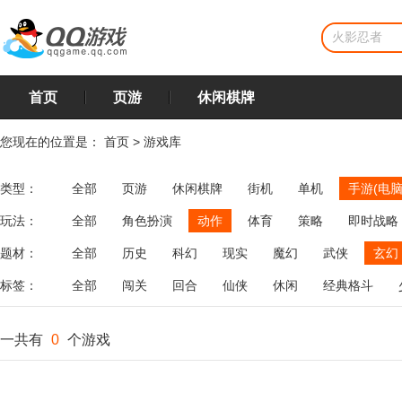
首页
页游
休闲棋牌
您现在的位置是：
首页
>
游戏库
类型：
全部
页游
休闲棋牌
街机
单机
手游(电脑
玩法：
全部
角色扮演
动作
体育
策略
即时战略
飞行
恋爱
第三人称射击
棋类
牌类
麻将
题材：
全部
历史
科幻
现实
魔幻
武侠
玄幻
标签：
全部
闯关
回合
仙侠
休闲
经典格斗
一共有
0
个游戏