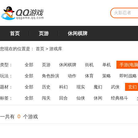
首页
页游
休闲棋牌
您现在的位置是：
首页
>
游戏库
类型：
全部
页游
休闲棋牌
街机
单机
手游(电脑
玩法：
全部
角色扮演
动作
体育
策略
即时战略
飞行
恋爱
第三人称射击
棋类
牌类
麻将
题材：
全部
历史
科幻
现实
魔幻
武侠
玄幻
标签：
全部
闯关
回合
仙侠
休闲
经典格斗
一共有
0
个游戏