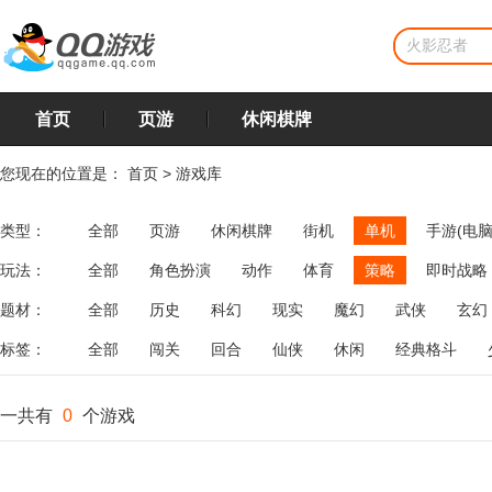
首页
页游
休闲棋牌
您现在的位置是：
首页
>
游戏库
类型：
全部
页游
休闲棋牌
街机
单机
手游(电脑
玩法：
全部
角色扮演
动作
体育
策略
即时战略
飞行
恋爱
第三人称射击
棋类
牌类
麻将
题材：
全部
历史
科幻
现实
魔幻
武侠
玄幻
标签：
全部
闯关
回合
仙侠
休闲
经典格斗
一共有
0
个游戏