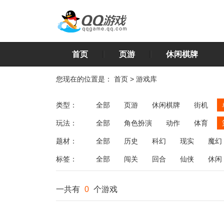
首页
页游
休闲棋牌
您现在的位置是：
首页
>
游戏库
类型：
全部
页游
休闲棋牌
街机
玩法：
全部
角色扮演
动作
体育
飞行
恋爱
第三人称射击
棋类
题材：
全部
历史
科幻
现实
魔幻
标签：
全部
闯关
回合
仙侠
休闲
一共有
0
个游戏