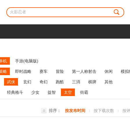
单机
手游(电脑版)
策略
即时战略
赛车
冒险
第一人称射击
休闲
模拟
牌类
麻将
网络游戏
弹幕射击
策略塔防
消除
武侠
玄幻
奇幻
跑酷
三消
棋牌
其他
经典格斗
少女
益智
太空
街霸
排序：
按发布时间
按下载次数
按