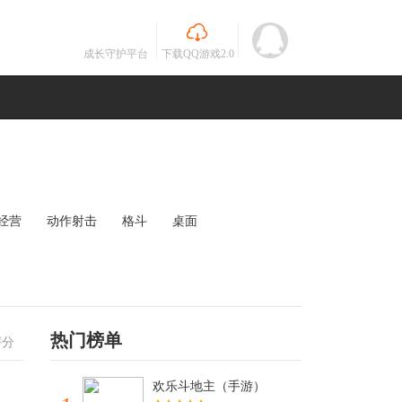
成长守护平台
下载QQ游戏2.0
经营
动作射击
格斗
桌面
MOBA
竞速
其他
未知
热门榜单
评分
欢乐斗地主（手游）