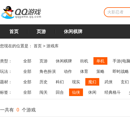
首页
页游
休闲棋牌
您现在的位置是：
首页
>
游戏库
类型：
全部
页游
休闲棋牌
街机
单机
手游(电脑
玩法：
全部
角色扮演
动作
体育
策略
即时战略
飞行
恋爱
第三人称射击
棋类
牌类
麻将
题材：
全部
历史
科幻
现实
魔幻
武侠
玄幻
标签：
全部
闯关
回合
仙侠
休闲
经典格斗
一共有
0
个游戏