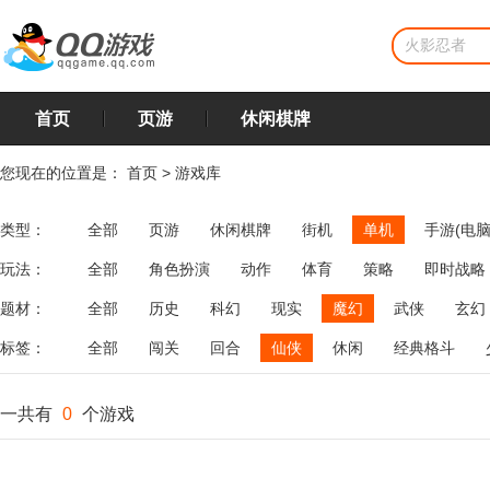
首页
页游
休闲棋牌
您现在的位置是：
首页
>
游戏库
类型：
全部
页游
休闲棋牌
街机
单机
手游(电脑
玩法：
全部
角色扮演
动作
体育
策略
即时战略
飞行
恋爱
第三人称射击
棋类
牌类
麻将
题材：
全部
历史
科幻
现实
魔幻
武侠
玄幻
标签：
全部
闯关
回合
仙侠
休闲
经典格斗
一共有
0
个游戏