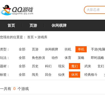
首页
页游
休闲棋牌
您现在的位置是：
首页
>
游戏库
类型：
全部
页游
休闲棋牌
街机
单机
手游(电脑
玩法：
全部
角色扮演
动作
体育
策略
即时战略
飞行
恋爱
第三人称射击
棋类
牌类
麻将
题材：
全部
历史
科幻
现实
魔幻
武侠
玄幻
标签：
全部
闯关
回合
仙侠
休闲
经典格斗
一共有
0
个游戏