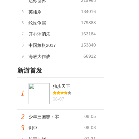
219968
迷你世界
4
184016
英雄杀
5
179888
蛇蛇争霸
6
163184
开心消消乐
7
153840
中国象棋2017
8
66912
海底大作战
9
新游首发
独步天下
1
08-07
2
08-05
少年三国志：零
3
08-03
剑中
07-31