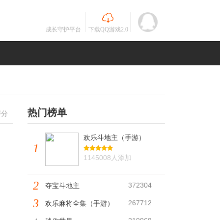
成长守护平台
下载QQ游戏2.0
热门榜单
评分
欢乐斗地主（手游）
1
1145008人添加
2
372304
夺宝斗地主
3
267712
欢乐麻将全集（手游）