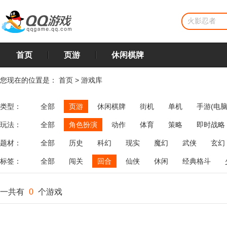
首页
页游
休闲棋牌
您现在的位置是：
首页
>
游戏库
类型：
全部
页游
休闲棋牌
街机
单机
手游(电脑
玩法：
全部
角色扮演
动作
体育
策略
即时战略
飞行
恋爱
第三人称射击
棋类
牌类
麻将
题材：
全部
历史
科幻
现实
魔幻
武侠
玄幻
标签：
全部
闯关
回合
仙侠
休闲
经典格斗
一共有
0
个游戏