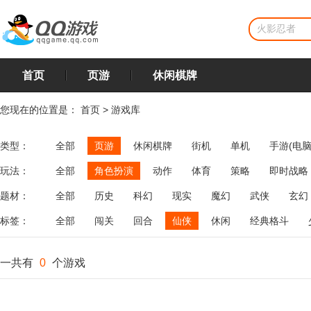
首页
页游
休闲棋牌
您现在的位置是：
首页
>
游戏库
类型：
全部
页游
休闲棋牌
街机
单机
手游(电脑
玩法：
全部
角色扮演
动作
体育
策略
即时战略
飞行
恋爱
第三人称射击
棋类
牌类
麻将
题材：
全部
历史
科幻
现实
魔幻
武侠
玄幻
标签：
全部
闯关
回合
仙侠
休闲
经典格斗
一共有
0
个游戏