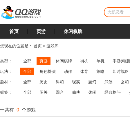
首页
页游
休闲棋牌
您现在的位置是：
首页
>
游戏库
类型：
全部
页游
休闲棋牌
街机
单机
手游(电脑
玩法：
全部
角色扮演
动作
体育
策略
即时战略
飞行
恋爱
第三人称射击
棋类
牌类
麻将
题材：
全部
历史
科幻
现实
魔幻
武侠
玄幻
标签：
全部
闯关
回合
仙侠
休闲
经典格斗
一共有
0
个游戏