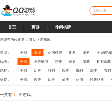
首页
页游
休闲棋牌
您现在的位置是：
首页
>
游戏库
类型：
全部
页游
休闲棋牌
街机
单机
手游(电脑
玩法：
全部
角色扮演
动作
体育
策略
即时战略
飞行
恋爱
第三人称射击
棋类
牌类
麻将
题材：
全部
历史
科幻
现实
魔幻
武侠
玄幻
标签：
全部
闯关
回合
仙侠
休闲
经典格斗
一共有
0
个游戏