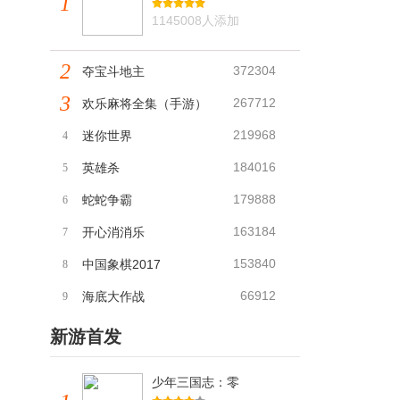
1
1145008人添加
2
372304
夺宝斗地主
3
267712
欢乐麻将全集（手游）
219968
迷你世界
4
184016
英雄杀
5
179888
蛇蛇争霸
6
163184
开心消消乐
7
153840
中国象棋2017
8
66912
海底大作战
9
新游首发
少年三国志：零