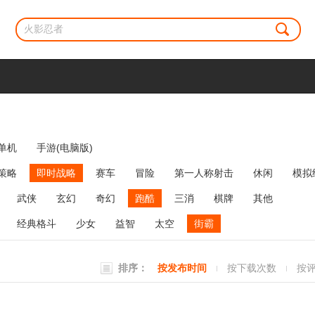
单机
手游(电脑版)
策略
即时战略
赛车
冒险
第一人称射击
休闲
模拟
牌类
麻将
网络游戏
弹幕射击
策略塔防
消除
武侠
玄幻
奇幻
跑酷
三消
棋牌
其他
经典格斗
少女
益智
太空
街霸
排序：
按发布时间
按下载次数
按