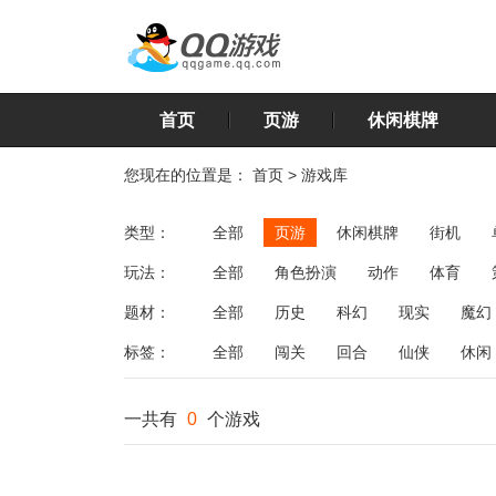
首页
页游
休闲棋牌
您现在的位置是：
首页
>
游戏库
类型：
全部
页游
休闲棋牌
街机
玩法：
全部
角色扮演
动作
体育
飞行
恋爱
第三人称射击
棋类
题材：
全部
历史
科幻
现实
魔幻
标签：
全部
闯关
回合
仙侠
休闲
一共有
0
个游戏