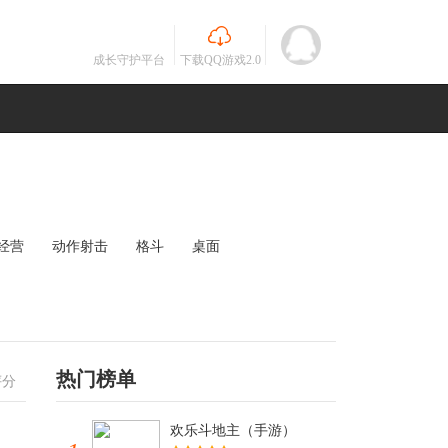
成长守护平台
下载QQ游戏2.0
经营
动作射击
格斗
桌面
MOBA
竞速
其他
未知
热门榜单
评分
欢乐斗地主（手游）