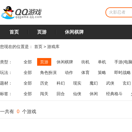
首页
页游
休闲棋牌
您现在的位置是：
首页
>
游戏库
类型：
全部
页游
休闲棋牌
街机
单机
手游(电脑
玩法：
全部
角色扮演
动作
体育
策略
即时战略
飞行
恋爱
第三人称射击
棋类
牌类
麻将
题材：
全部
历史
科幻
现实
魔幻
武侠
玄幻
标签：
全部
闯关
回合
仙侠
休闲
经典格斗
一共有
0
个游戏