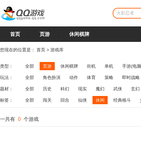
首页
页游
休闲棋牌
您现在的位置是：
首页
>
游戏库
类型：
全部
页游
休闲棋牌
街机
单机
手游(电脑
玩法：
全部
角色扮演
动作
体育
策略
即时战略
飞行
恋爱
第三人称射击
棋类
牌类
麻将
题材：
全部
历史
科幻
现实
魔幻
武侠
玄幻
标签：
全部
闯关
回合
仙侠
休闲
经典格斗
一共有
0
个游戏