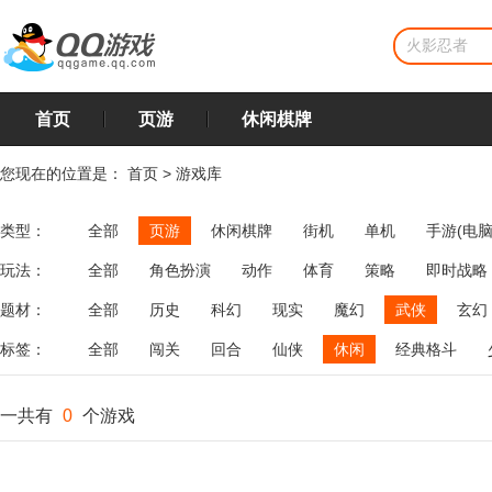
首页
页游
休闲棋牌
您现在的位置是：
首页
>
游戏库
类型：
全部
页游
休闲棋牌
街机
单机
手游(电脑
玩法：
全部
角色扮演
动作
体育
策略
即时战略
飞行
恋爱
第三人称射击
棋类
牌类
麻将
题材：
全部
历史
科幻
现实
魔幻
武侠
玄幻
标签：
全部
闯关
回合
仙侠
休闲
经典格斗
一共有
0
个游戏