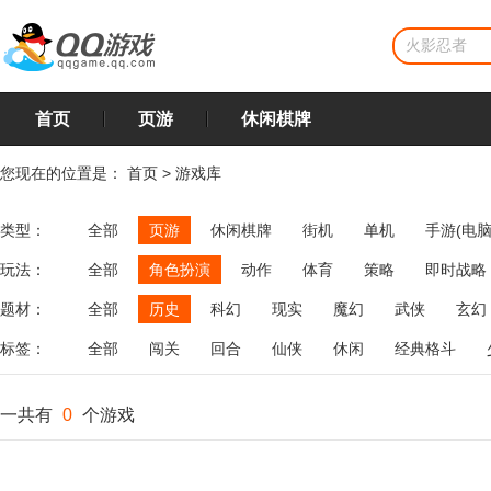
首页
页游
休闲棋牌
您现在的位置是：
首页
>
游戏库
类型：
全部
页游
休闲棋牌
街机
单机
手游(电脑
玩法：
全部
角色扮演
动作
体育
策略
即时战略
飞行
恋爱
第三人称射击
棋类
牌类
麻将
题材：
全部
历史
科幻
现实
魔幻
武侠
玄幻
标签：
全部
闯关
回合
仙侠
休闲
经典格斗
一共有
0
个游戏