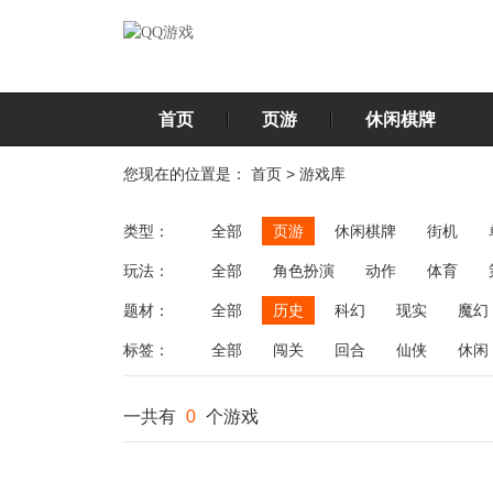
首页
页游
休闲棋牌
您现在的位置是：
首页
>
游戏库
类型：
全部
页游
休闲棋牌
街机
玩法：
全部
角色扮演
动作
体育
飞行
恋爱
第三人称射击
棋类
题材：
全部
历史
科幻
现实
魔幻
标签：
全部
闯关
回合
仙侠
休闲
一共有
0
个游戏