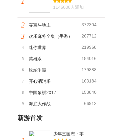
1
1145008人添加
2
372304
夺宝斗地主
3
267712
欢乐麻将全集（手游）
219968
迷你世界
4
184016
英雄杀
5
179888
蛇蛇争霸
6
163184
开心消消乐
7
153840
中国象棋2017
8
66912
海底大作战
9
新游首发
少年三国志：零