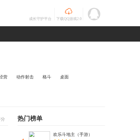
成长守护平台
下载QQ游戏2.0
经营
动作射击
格斗
桌面
MOBA
竞速
其他
未知
热门榜单
评分
欢乐斗地主（手游）