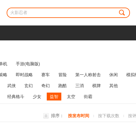
单机
手游(电脑版)
策略
即时战略
赛车
冒险
第一人称射击
休闲
模拟
牌类
麻将
网络游戏
弹幕射击
策略塔防
消除
武侠
玄幻
奇幻
跑酷
三消
棋牌
其他
经典格斗
少女
益智
太空
街霸
排序：
按发布时间
按下载次数
按