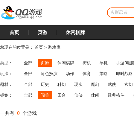
首页
页游
休闲棋牌
您现在的位置是：
首页
>
游戏库
类型：
全部
页游
休闲棋牌
街机
单机
手游(电脑
玩法：
全部
角色扮演
动作
体育
策略
即时战略
飞行
恋爱
第三人称射击
棋类
牌类
麻将
题材：
全部
历史
科幻
现实
魔幻
武侠
玄幻
标签：
全部
闯关
回合
仙侠
休闲
经典格斗
一共有
0
个游戏