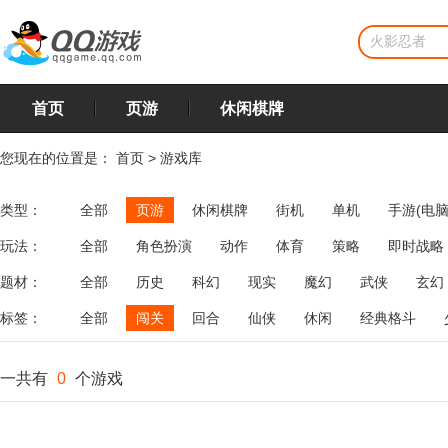
首页
页游
休闲棋牌
您现在的位置是：
首页
>
游戏库
类型：
全部
页游
休闲棋牌
街机
单机
手游(电脑
玩法：
全部
角色扮演
动作
体育
策略
即时战略
飞行
恋爱
第三人称射击
棋类
牌类
麻将
题材：
全部
历史
科幻
现实
魔幻
武侠
玄幻
标签：
全部
闯关
回合
仙侠
休闲
经典格斗
一共有
0
个游戏