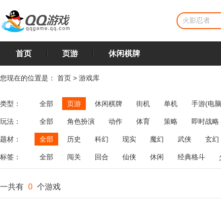
首页
页游
休闲棋牌
您现在的位置是：
首页
>
游戏库
类型：
全部
页游
休闲棋牌
街机
单机
手游(电脑
玩法：
全部
角色扮演
动作
体育
策略
即时战略
飞行
恋爱
第三人称射击
棋类
牌类
麻将
题材：
全部
历史
科幻
现实
魔幻
武侠
玄幻
标签：
全部
闯关
回合
仙侠
休闲
经典格斗
一共有
0
个游戏