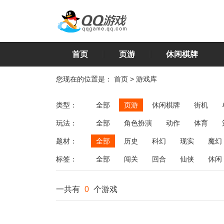
首页
页游
休闲棋牌
您现在的位置是：
首页
>
游戏库
类型：
全部
页游
休闲棋牌
街机
玩法：
全部
角色扮演
动作
体育
飞行
恋爱
第三人称射击
棋类
题材：
全部
历史
科幻
现实
魔幻
标签：
全部
闯关
回合
仙侠
休闲
一共有
0
个游戏