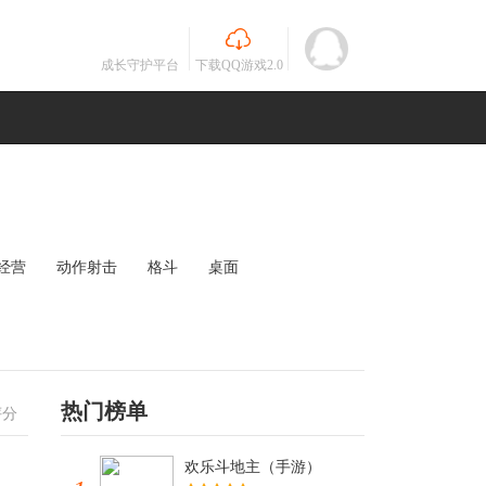
成长守护平台
下载QQ游戏2.0
经营
动作射击
格斗
桌面
MOBA
竞速
其他
未知
热门榜单
评分
欢乐斗地主（手游）