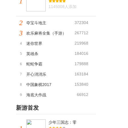
1
1145008人添加
2
372304
夺宝斗地主
3
267712
欢乐麻将全集（手游）
219968
迷你世界
4
184016
英雄杀
5
179888
蛇蛇争霸
6
163184
开心消消乐
7
153840
中国象棋2017
8
66912
海底大作战
9
新游首发
少年三国志：零