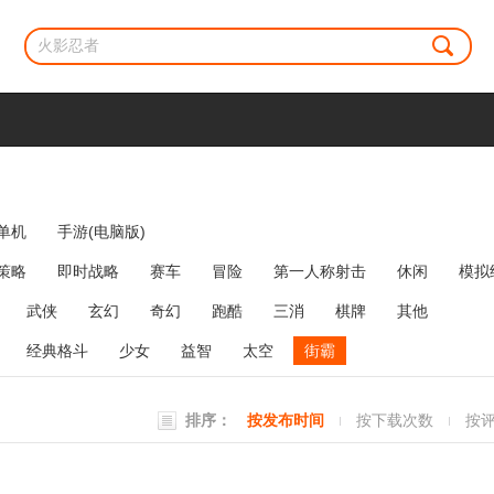
单机
手游(电脑版)
策略
即时战略
赛车
冒险
第一人称射击
休闲
模拟
牌类
麻将
网络游戏
弹幕射击
策略塔防
消除
武侠
玄幻
奇幻
跑酷
三消
棋牌
其他
经典格斗
少女
益智
太空
街霸
排序：
按发布时间
按下载次数
按