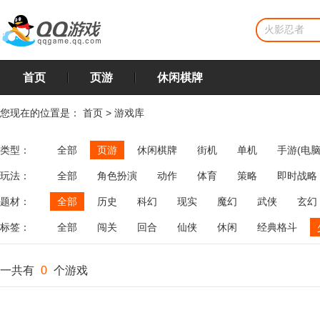
首页
页游
休闲棋牌
您现在的位置是：
首页
>
游戏库
类型：
全部
页游
休闲棋牌
街机
单机
手游(电脑
玩法：
全部
角色扮演
动作
体育
策略
即时战略
飞行
恋爱
第三人称射击
棋类
牌类
麻将
题材：
全部
历史
科幻
现实
魔幻
武侠
玄幻
标签：
全部
闯关
回合
仙侠
休闲
经典格斗
一共有
0
个游戏