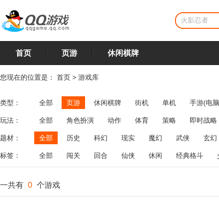
首页
页游
休闲棋牌
您现在的位置是：
首页
>
游戏库
类型：
全部
页游
休闲棋牌
街机
单机
手游(电脑
玩法：
全部
角色扮演
动作
体育
策略
即时战略
飞行
恋爱
第三人称射击
棋类
牌类
麻将
题材：
全部
历史
科幻
现实
魔幻
武侠
玄幻
标签：
全部
闯关
回合
仙侠
休闲
经典格斗
一共有
0
个游戏