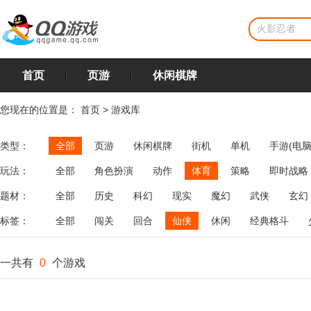
首页
页游
休闲棋牌
您现在的位置是：
首页
>
游戏库
类型：
全部
页游
休闲棋牌
街机
单机
手游(电脑
玩法：
全部
角色扮演
动作
体育
策略
即时战略
飞行
恋爱
第三人称射击
棋类
牌类
麻将
题材：
全部
历史
科幻
现实
魔幻
武侠
玄幻
标签：
全部
闯关
回合
仙侠
休闲
经典格斗
一共有
0
个游戏