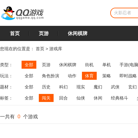
首页
页游
休闲棋牌
您现在的位置是：
首页
>
游戏库
类型：
全部
页游
休闲棋牌
街机
单机
手游(电脑
玩法：
全部
角色扮演
动作
体育
策略
即时战略
飞行
恋爱
第三人称射击
棋类
牌类
麻将
题材：
全部
历史
科幻
现实
魔幻
武侠
玄幻
标签：
全部
闯关
回合
仙侠
休闲
经典格斗
一共有
0
个游戏