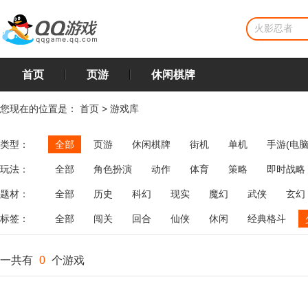
首页
页游
休闲棋牌
您现在的位置是：
首页
>
游戏库
类型：
全部
页游
休闲棋牌
街机
单机
手游(电脑
玩法：
全部
角色扮演
动作
体育
策略
即时战略
飞行
恋爱
第三人称射击
棋类
牌类
麻将
题材：
全部
历史
科幻
现实
魔幻
武侠
玄幻
标签：
全部
闯关
回合
仙侠
休闲
经典格斗
一共有
0
个游戏