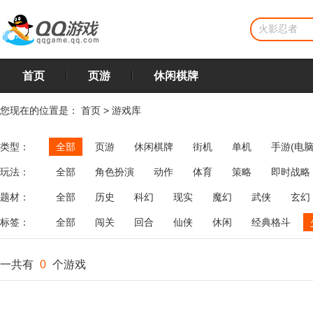
首页
页游
休闲棋牌
您现在的位置是：
首页
>
游戏库
类型：
全部
页游
休闲棋牌
街机
单机
手游(电脑
玩法：
全部
角色扮演
动作
体育
策略
即时战略
飞行
恋爱
第三人称射击
棋类
牌类
麻将
题材：
全部
历史
科幻
现实
魔幻
武侠
玄幻
标签：
全部
闯关
回合
仙侠
休闲
经典格斗
一共有
0
个游戏