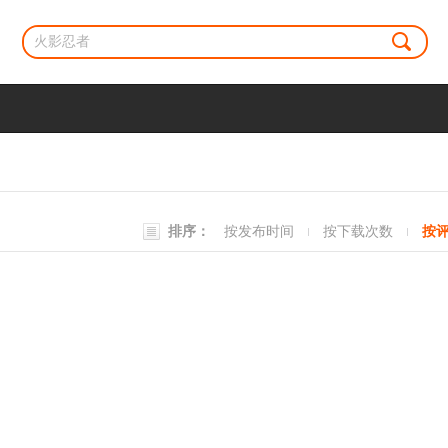
排序：
按发布时间
按下载次数
按