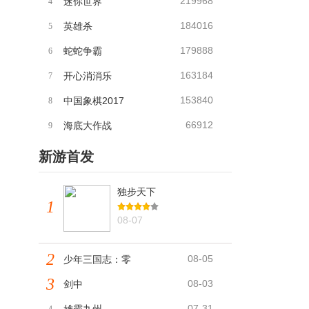
219968
迷你世界
4
184016
英雄杀
5
179888
蛇蛇争霸
6
163184
开心消消乐
7
153840
中国象棋2017
8
66912
海底大作战
9
新游首发
独步天下
1
08-07
2
08-05
少年三国志：零
3
08-03
剑中
07-31