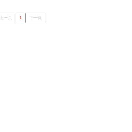
上一页
1
下一页