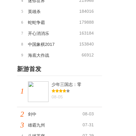
219968
迷你世界
4
184016
英雄杀
5
179888
蛇蛇争霸
6
163184
开心消消乐
7
153840
中国象棋2017
8
66912
海底大作战
9
新游首发
少年三国志：零
1
08-05
2
08-03
剑中
3
07-31
雄霸九州
07-29