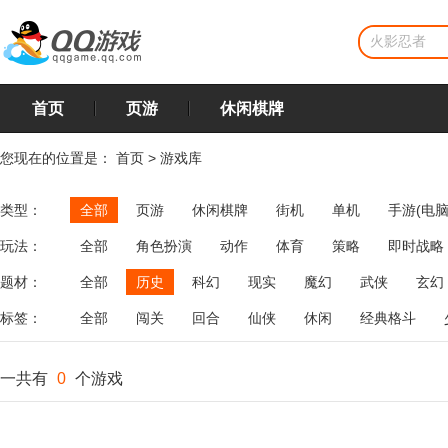
首页
页游
休闲棋牌
您现在的位置是：
首页
>
游戏库
类型：
全部
页游
休闲棋牌
街机
单机
手游(电脑
玩法：
全部
角色扮演
动作
体育
策略
即时战略
飞行
恋爱
第三人称射击
棋类
牌类
麻将
题材：
全部
历史
科幻
现实
魔幻
武侠
玄幻
标签：
全部
闯关
回合
仙侠
休闲
经典格斗
一共有
0
个游戏