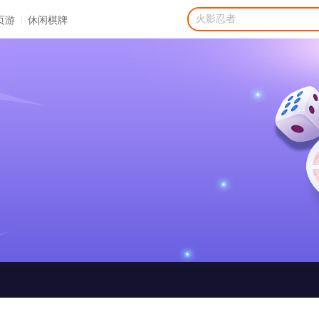
|
页游
休闲棋牌