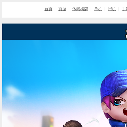
|
|
|
|
|
首页
页游
休闲棋牌
单机
街机
手