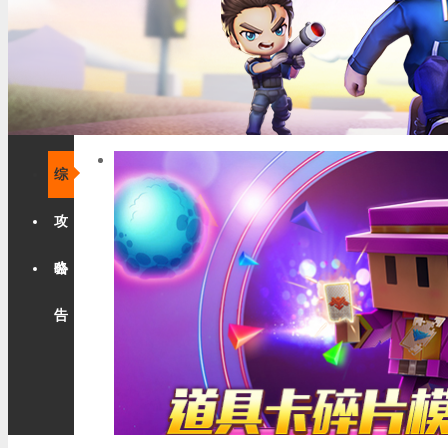
综
合
攻
略
公
告