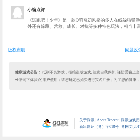
小编点评
《逃跑吧！少年》是一款Q萌奇幻风格的多人在线躲猫猫
外还有躲藏、营救、成长、对抗等多种特色玩法，相当丰
版权声明
问题反
健康游戏公告：
抵制不良游戏，拒绝盗版游戏, 注意自我保护, 谨防受骗上当,
长陪同下体验)的用户使用；请您确定已如实进行实名注册；为了您的健康
关于腾讯
|
About Tencent
|
腾讯游戏用
新出网证（粤）字010号
|
粤网文[2017