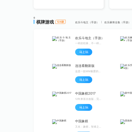
0
棋牌游戏
124
款
欢乐斗地主（手游）
欢乐麻将全集（手游）
欢乐斗地主（手游）
一样的经典，不一样的体验
连连看翻新版
这是一款MM最爱的眼力与手速完美配合的消除竞技游戏噢
中国象棋2017
12年来首次改版，完美继承老QQ象棋数据
中国象棋
又名：象棋，智者之间的较量，在楚河汉界间战个痛快