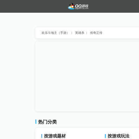
欢乐斗地主（手游）
英雄杀
传奇正传
热门分类
按游戏题材
按游戏玩法