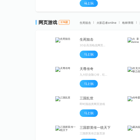
网页游戏
374
款
生死狙击
火影忍者online
枪林弹雨
生死狙击
3D全高清枪战网页游戏 3秒极速进入
天尊传奇
九大职业随心转，红包灵符刷不停
三国乱世
即时国战类网页游戏
三国群英传一统天下
三国群英传正版页游