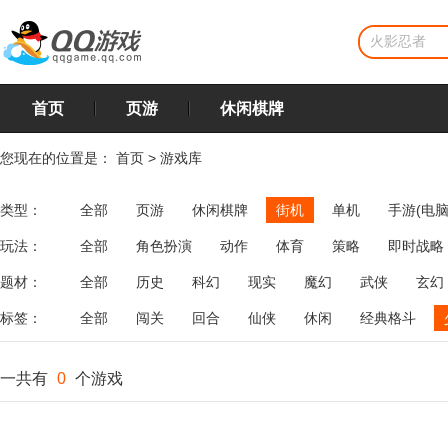
首页
页游
休闲棋牌
您现在的位置是：
首页
>
游戏库
类型：
全部
页游
休闲棋牌
街机
单机
手游(电脑
玩法：
全部
角色扮演
动作
体育
策略
即时战略
飞行
恋爱
第三人称射击
棋类
牌类
麻将
题材：
全部
历史
科幻
现实
魔幻
武侠
玄幻
标签：
全部
闯关
回合
仙侠
休闲
经典格斗
一共有
0
个游戏