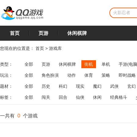
首页
页游
休闲棋牌
您现在的位置是：
首页
>
游戏库
类型：
全部
页游
休闲棋牌
街机
单机
手游(电脑
玩法：
全部
角色扮演
动作
体育
策略
即时战略
飞行
恋爱
第三人称射击
棋类
牌类
麻将
题材：
全部
历史
科幻
现实
魔幻
武侠
玄幻
标签：
全部
闯关
回合
仙侠
休闲
经典格斗
一共有
0
个游戏