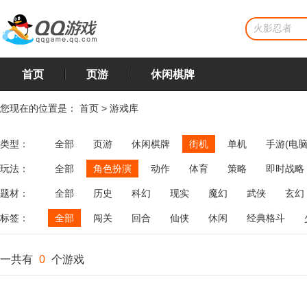
首页
页游
休闲棋牌
您现在的位置是：
首页
>
游戏库
类型：
全部
页游
休闲棋牌
街机
单机
手游(电脑
玩法：
全部
角色扮演
动作
体育
策略
即时战略
飞行
恋爱
第三人称射击
棋类
牌类
麻将
题材：
全部
历史
科幻
现实
魔幻
武侠
玄幻
标签：
全部
闯关
回合
仙侠
休闲
经典格斗
一共有
0
个游戏