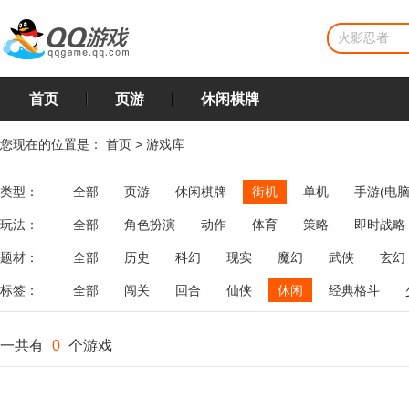
首页
页游
休闲棋牌
您现在的位置是：
首页
>
游戏库
类型：
全部
页游
休闲棋牌
街机
单机
手游(电脑
玩法：
全部
角色扮演
动作
体育
策略
即时战略
飞行
恋爱
第三人称射击
棋类
牌类
麻将
题材：
全部
历史
科幻
现实
魔幻
武侠
玄幻
标签：
全部
闯关
回合
仙侠
休闲
经典格斗
一共有
0
个游戏