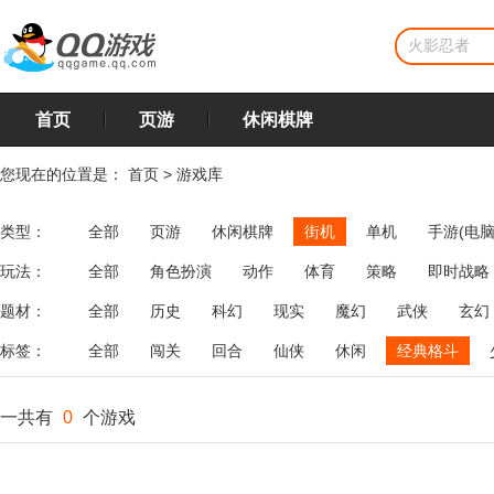
首页
页游
休闲棋牌
您现在的位置是：
首页
>
游戏库
类型：
全部
页游
休闲棋牌
街机
单机
手游(电脑
玩法：
全部
角色扮演
动作
体育
策略
即时战略
飞行
恋爱
第三人称射击
棋类
牌类
麻将
题材：
全部
历史
科幻
现实
魔幻
武侠
玄幻
标签：
全部
闯关
回合
仙侠
休闲
经典格斗
一共有
0
个游戏