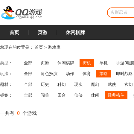
首页
页游
休闲棋牌
您现在的位置是：
首页
>
游戏库
类型：
全部
页游
休闲棋牌
街机
单机
手游(电脑
玩法：
全部
角色扮演
动作
体育
策略
即时战略
飞行
恋爱
第三人称射击
棋类
牌类
麻将
题材：
全部
历史
科幻
现实
魔幻
武侠
玄幻
标签：
全部
闯关
回合
仙侠
休闲
经典格斗
一共有
0
个游戏