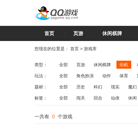
首页
页游
休闲棋牌
您现在的位置是：
首页
>
游戏库
类型：
全部
页游
休闲棋牌
街机
玩法：
全部
角色扮演
动作
体育
飞行
恋爱
第三人称射击
棋类
题材：
全部
历史
科幻
现实
魔幻
标签：
全部
闯关
回合
仙侠
休闲
一共有
0
个游戏