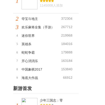
1
1145008人添加
2
372304
夺宝斗地主
3
267712
欢乐麻将全集（手游）
219968
迷你世界
4
184016
英雄杀
5
179888
蛇蛇争霸
6
163184
开心消消乐
7
153840
中国象棋2017
8
66912
海底大作战
9
新游首发
少年三国志：零