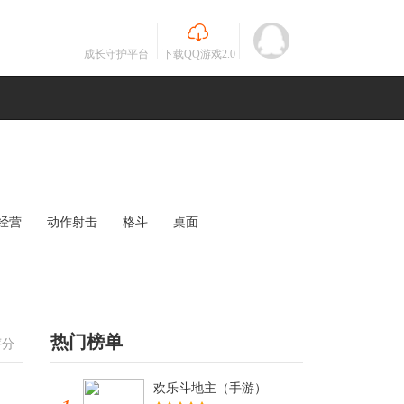
成长守护平台
下载QQ游戏2.0
经营
动作射击
格斗
桌面
MOBA
竞速
其他
未知
热门榜单
评分
欢乐斗地主（手游）