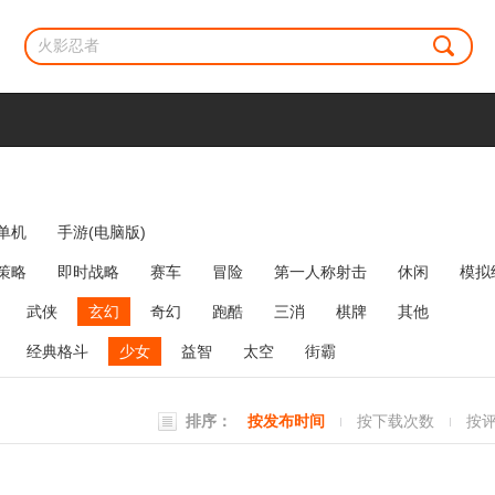
单机
手游(电脑版)
策略
即时战略
赛车
冒险
第一人称射击
休闲
模拟
牌类
麻将
网络游戏
弹幕射击
策略塔防
消除
武侠
玄幻
奇幻
跑酷
三消
棋牌
其他
经典格斗
少女
益智
太空
街霸
排序：
按发布时间
按下载次数
按