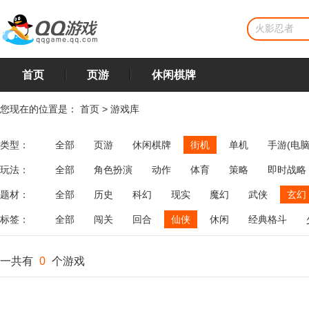
首页
页游
休闲棋牌
您现在的位置是：
首页
>
游戏库
类型：
全部
页游
休闲棋牌
街机
单机
手游(电脑
玩法：
全部
角色扮演
动作
体育
策略
即时战略
飞行
恋爱
第三人称射击
棋类
牌类
麻将
题材：
全部
历史
科幻
现实
魔幻
武侠
玄幻
标签：
全部
闯关
回合
仙侠
休闲
经典格斗
一共有
0
个游戏