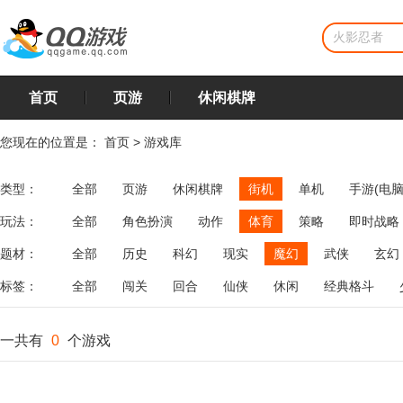
首页
页游
休闲棋牌
您现在的位置是：
首页
>
游戏库
类型：
全部
页游
休闲棋牌
街机
单机
手游(电脑
玩法：
全部
角色扮演
动作
体育
策略
即时战略
飞行
恋爱
第三人称射击
棋类
牌类
麻将
题材：
全部
历史
科幻
现实
魔幻
武侠
玄幻
标签：
全部
闯关
回合
仙侠
休闲
经典格斗
一共有
0
个游戏