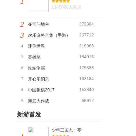
1
1145008人添加
2
372304
夺宝斗地主
3
267712
欢乐麻将全集（手游）
219968
迷你世界
4
184016
英雄杀
5
179888
蛇蛇争霸
6
163184
开心消消乐
7
153840
中国象棋2017
8
66912
海底大作战
9
新游首发
少年三国志：零