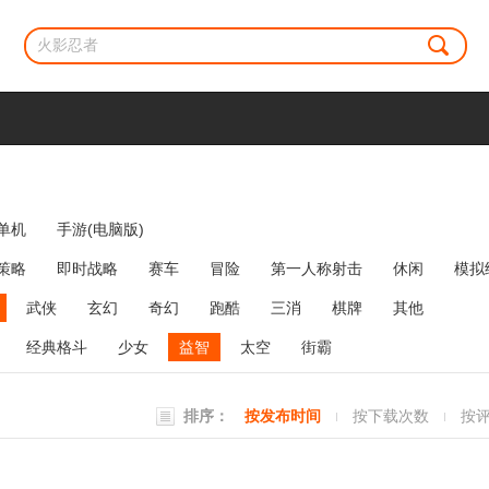
单机
手游(电脑版)
策略
即时战略
赛车
冒险
第一人称射击
休闲
模拟
牌类
麻将
网络游戏
弹幕射击
策略塔防
消除
武侠
玄幻
奇幻
跑酷
三消
棋牌
其他
经典格斗
少女
益智
太空
街霸
排序：
按发布时间
按下载次数
按