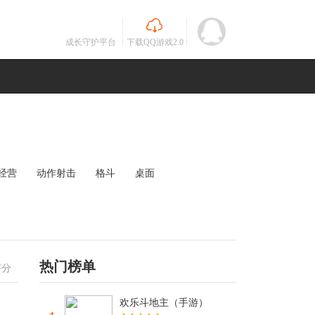
成长守护平台
下载QQ游戏2.0
经营
动作射击
格斗
桌面
MOBA
竞速
其他
未知
热门榜单
评分
欢乐斗地主（手游）