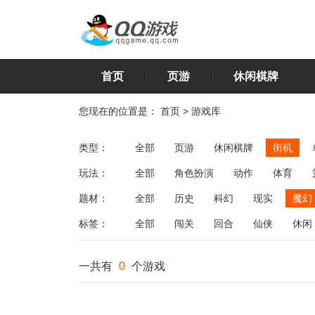
首页
页游
休闲棋牌
您现在的位置是：
首页
>
游戏库
类型：
全部
页游
休闲棋牌
街机
玩法：
全部
角色扮演
动作
体育
飞行
恋爱
第三人称射击
棋类
题材：
全部
历史
科幻
现实
魔幻
标签：
全部
闯关
回合
仙侠
休闲
一共有
0
个游戏