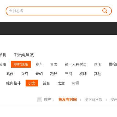
单机
手游(电脑版)
策略
即时战略
赛车
冒险
第一人称射击
休闲
模拟
牌类
麻将
网络游戏
弹幕射击
策略塔防
消除
武侠
玄幻
奇幻
跑酷
三消
棋牌
其他
经典格斗
少女
益智
太空
街霸
排序：
按发布时间
按下载次数
按