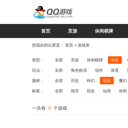
首页
页游
休闲棋牌
您现在的位置是：
首页
>
游戏库
类型：
全部
页游
休闲棋牌
街机
玩法：
全部
角色扮演
动作
体育
飞行
恋爱
第三人称射击
棋类
题材：
全部
历史
科幻
现实
魔幻
标签：
全部
闯关
回合
仙侠
休闲
一共有
0
个游戏