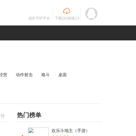
成长守护平台
下载QQ游戏2.0
经营
动作射击
格斗
桌面
MOBA
竞速
其他
未知
热门榜单
评分
欢乐斗地主（手游）