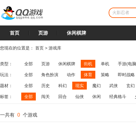
首页
页游
休闲棋牌
您现在的位置是：
首页
>
游戏库
类型：
全部
页游
休闲棋牌
街机
单机
手游(电脑
玩法：
全部
角色扮演
动作
体育
策略
即时战略
飞行
恋爱
第三人称射击
棋类
牌类
麻将
题材：
全部
历史
科幻
现实
魔幻
武侠
玄幻
标签：
全部
闯关
回合
仙侠
休闲
经典格斗
一共有
0
个游戏