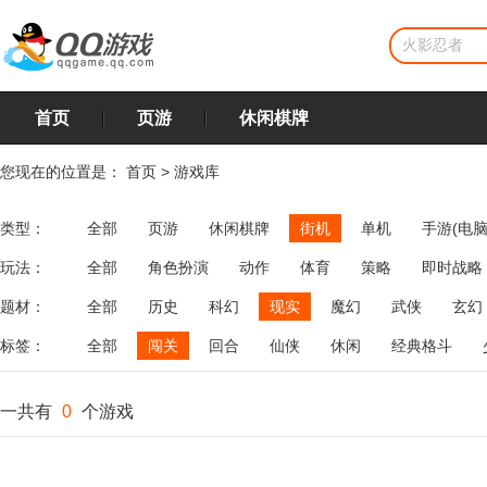
首页
页游
休闲棋牌
您现在的位置是：
首页
>
游戏库
类型：
全部
页游
休闲棋牌
街机
单机
手游(电脑
玩法：
全部
角色扮演
动作
体育
策略
即时战略
飞行
恋爱
第三人称射击
棋类
牌类
麻将
题材：
全部
历史
科幻
现实
魔幻
武侠
玄幻
标签：
全部
闯关
回合
仙侠
休闲
经典格斗
一共有
0
个游戏